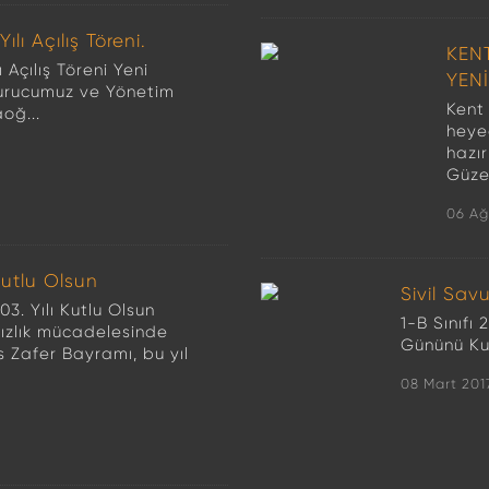
lı Açılış Töreni.
KEN
Açılış Töreni Yeni
YEN
urucumuz ve Yönetim
Kent 
oğ...
heye
hazı
Güze
06 Ağ
utlu Olsun
Sivil Sa
3. Yılı Kutlu Olsun
1-B Sınıfı
sızlık mücadelesinde
Gününü Kut
 Zafer Bayramı, bu yıl
08 Mart 201