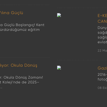
Yılına Güçlü
E-K
CAN
ına Güçlü Başlangıç! Kent
Düny
ız sürdürdüğümüz eğitim
sağdu
sağl
evlat
22 Ma
lıyor: Okula Dönüş
Gazi
2016
or: Okula Dönüş Zamanı!
foto
t Koleji’nde de 2025–
..
08 Ek