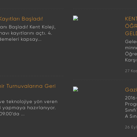
Kayıtları Başladı!
KEN
ÖĞR
anı Başladı! Kent Koleji,
navı kayıtlarını açtı. 4.
GEL
ademeleri kapsay...
Gele
minn
Öğre
Karşı
27 Ka
mir Turnuvalarına Geri
Gazi
2016-
 ve teknolojiye yön veren
Prog
ği yapmaya hazırlanıyor.
Sınıf
9.00’da ...
A Sın
26 Ey