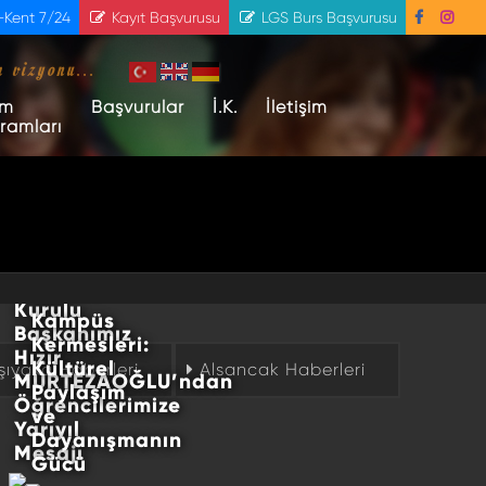
-Kent 7/24
Kayıt Başvurusu
LGS Burs Başvurusu
m vizyonu...
im
Başvurular
İ.K.
İletişim
ramları
Kent
Kent
Koleji
Koleji
Yeni
Yönetim
Yıl
Kurulu
Kampüs
Başkanımız
Kermesleri:
Hızır
Kültürel
şıyaka Haberleri
Alsancak Haberleri
MURTEZAOĞLU’ndan
Paylaşım
Öğrencilerimize
ve
Yarıyıl
Dayanışmanın
Mesajı
Gücü