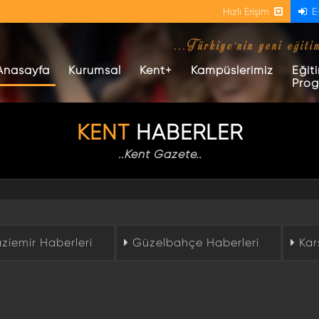
Hızlı Erişim
E
...Türkiye'nin yeni eğiti
(current)
Anasayfa
Kurumsal
Kent+
Kampüslerimiz
Eğit
Prog
KENT
HABERLER
..Kent Gazete..
iemir Haberleri
Güzelbahçe Haberleri
Kar