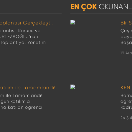
EN ÇOK
OKUNANL
oplantısı Gerçekleşti.
Bir 
lantısı, Kurucu ve
Çeşm
 MURTEZAOĞLU’nun
baya
. Toplantıya, Yönetim
Başar
19 Ara
atılım ile Tamamlandı!
KEN
lım ile Tamamlandı!
Borno
ğun katılımla
öğre
vına katılan öğrenci
kadr
24 Şu