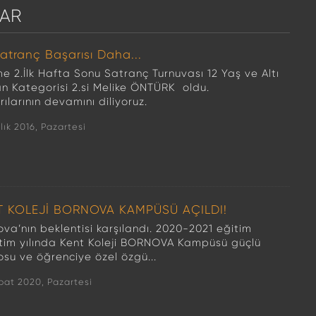
AR
Satranç Başarısı Daha...
e 2.İlk Hafta Sonu Satranç Turnuvası 12 Yaş ve Altı
n Kategorisi 2.si Melike ÖNTÜRK oldu.
ılarının devamını diliyoruz.
lık 2016, Pazartesi
T KOLEJİ BORNOVA KAMPÜSÜ AÇILDI!
va’nın beklentisi karşılandı. 2020-2021 eğitim
tim yılında Kent Koleji BORNOVA Kampüsü güçlü
osu ve öğrenciye özel özgü...
bat 2020, Pazartesi