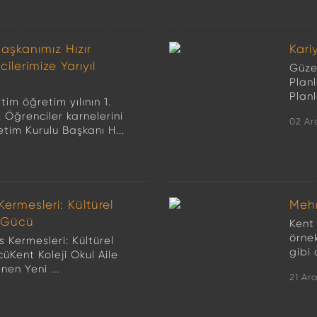
aşkanımız Hızır
Kari
erimize Yarıyıl
Güzel
Planl
Planl
im öğretim yılının 1.
Öğrenciler karnelerini
02 Ar
etim Kurulu Başkanı H...
Kermesleri: Kültürel
Mehm
 Gücü
Kent
örnek
s Kermesleri: Kültürel
gibi 
Kent Koleji Okul Aile
enen Yeni ...
21 Ar