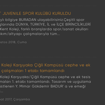
T JUVENILE SPOR KULÜBÜ KURULDU
lı bilgiye BURADAN ulaşabilirisiniz.Çeşitli spor
şlarında DÜNYA, TÜRKİYE, İL ve İLÇE BİRİNCİLİKLERİ
Kent Koleji, farklı branşlarda spor/sanat okulları
kım/altyapı çalışmalarıyla tüm...
ustos 2018, Cuma
 Koleji Karşıyaka Çiğli Kampüsü cephe ve ek
s çalışmaları 1 etabı tamamlandı
 Koleji Karşıyaka/Çiğli Kampüsü cephe ve ek tesis
şmaları 1. etabı tamamlandı. Tasarım ve uygulama
i üstlenen Y. Mimar Gökdemir BADUR' a ve emeği
..
bat 2017, Çarşamba