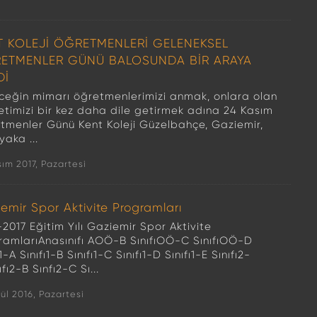
T KOLEJİ ÖĞRETMENLERİ GELENEKSEL
ETMENLER GÜNÜ BALOSUNDA BİR ARAYA
Dİ
ceğin mimarı öğretmenlerimizi anmak, onlara olan
etimizi bir kez daha dile getirmek adına 24 Kasım
tmenler Günü Kent Koleji Güzelbahçe, Gaziemir,
yaka ...
sım 2017, Pazartesi
emir Spor Aktivite Programları
2017 Eğitim Yılı Gaziemir Spor Aktivite
ramlarıAnasınıfı AOÖ-B SınıfıOÖ-C SınıfıOÖ-D
ı1-A Sınıfı1-B Sınıfı1-C Sınıfı1-D Sınıfı1-E Sınıfı2-
ıfı2-B Sınfı2-C Sı...
lül 2016, Pazartesi