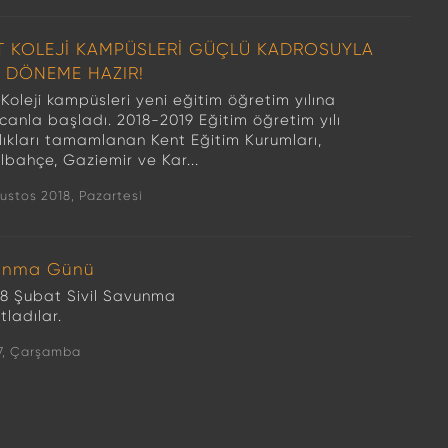
T KOLEJİ KAMPÜSLERİ GÜÇLÜ KADROSUYLA
İ DÖNEME HAZIR!
Koleji kampüsleri yeni eğitim öğretim yılına
canla başladı. 2018-2019 Eğitim öğretim yılı
rlıkları tamamlanan Kent Eğitim Kurumları,
lbahçe, Gaziemir ve Kar...
ustos 2018, Pazartesi
vunma Günü
 28 Şubat Sivil Savunma
ladılar.
7, Çarşamba