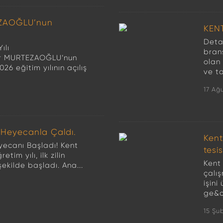
EZAOĞLU’nun
KEN
Detay
ılı
bran
zır MURTEZAOĞLU’nun
olan 
26 eğitim yılının açılış
ve ta
17 Ağ
l Heyecanla Çaldı.
Kent
yecanı Başladı! Kent
tesi
im yılı, ilk zilin
Kent
şekilde başladı. Ana...
çalı
işin
ge&c.
15 Şu