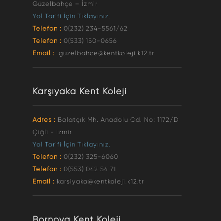
Güzelbahçe – İzmir
Yol Tarifi İçin Tıklayınız.
Telefon :
0(232) 234-5561/62
Telefon :
0(533) 150-0656
Email :
guzelbahce@kentkoleji.k12.tr
Karşıyaka Kent Koleji
Adres :
Balatçık Mh. Anadolu Cd. No: 1172/D
Çiğli - İzmir
Yol Tarifi İçin Tıklayınız.
Telefon :
0(232) 325-6060
Telefon :
0(553) 042 54 71
Email :
karsiyaka@kentkoleji.k12.tr
Bornova Kent Koleji