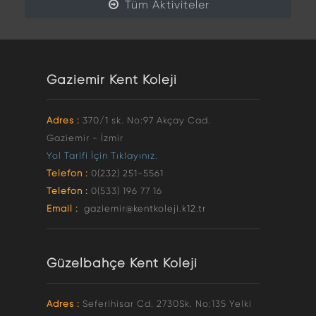
Tüm Aktiviteler
Gaziemir Kent Koleji
Adres :
370/1 sk. No:97 Akçay Cad.
Gaziemir - İzmir
Yol Tarifi İçin Tıklayınız.
Telefon :
0(232) 251-5561
Telefon :
0(533) 196 77 16
Email :
gaziemir@kentkoleji.k12.tr
Güzelbahçe Kent Koleji
Adres :
Seferihisar Cd. 2730Sk. No:135 Yelki