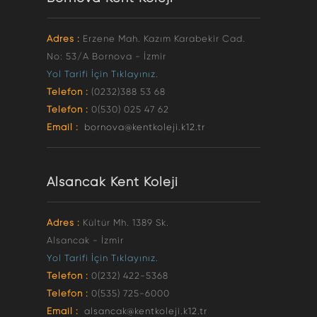
Adres :
Erzene Mah. Kazım Karabekir Cad.
No: 53/A Bornova - İzmir
Yol Tarifi İçin Tıklayınız.
Telefon :
(0232)388 53 68
Telefon :
0(530) 025 47 62
Email :
bornova@kentkoleji.k12.tr
Alsancak Kent Koleji
Adres :
Kültür Mh. 1389 Sk.
Alsancak - İzmir
Yol Tarifi İçin Tıklayınız.
Telefon :
0(232) 422-5368
Telefon :
0(535) 725-6000
Email :
alsancak@kentkoleji.k12.tr