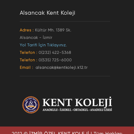
Alsancak Kent Koleji
Adres :
Kültür Mh. 1389 Sk.
Alsancak - İzmir
Yol Tarifi İçin Tıklayınız.
Telefon :
0(232) 422-5368
Telefon :
0(535) 725-6000
Email :
alsancak@kentkoleji.k12.tr
2012 ©
İZMİR ÖZEL KENT KOLEJİ
| Tüm Hakları