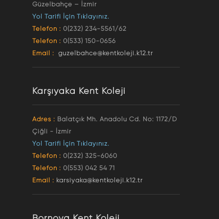
Güzelbahçe – İzmir
Yol Tarifi İçin Tıklayınız.
Telefon :
0(232) 234-5561/62
Telefon :
0(533) 150-0656
Email :
guzelbahce@kentkoleji.k12.tr
Karşıyaka Kent Koleji
Adres :
Balatçık Mh. Anadolu Cd. No: 1172/D
Çiğli - İzmir
Yol Tarifi İçin Tıklayınız.
Telefon :
0(232) 325-6060
Telefon :
0(553) 042 54 71
Email :
karsiyaka@kentkoleji.k12.tr
Bornova Kent Koleji