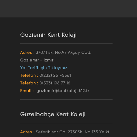
Gaziemir Kent Koleji
Adres :
370/1 sk. No:97 Akçay Cad.
Gaziemir - İzmir
Yol Tarifi İçin Tıklayınız.
Telefon :
0(232) 251-5561
Telefon :
0(533) 196 77 16
Email :
gaziemir@kentkoleji.k12.tr
Güzelbahçe Kent Koleji
Adres :
Seferihisar Cd. 2730Sk. No:135 Yelki