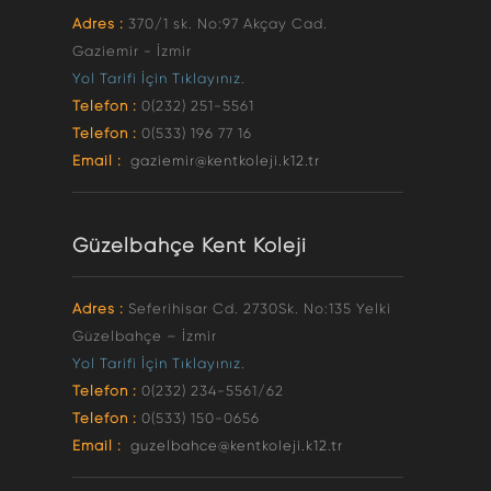
Adres :
370/1 sk. No:97 Akçay Cad.
Gaziemir - İzmir
Yol Tarifi İçin Tıklayınız.
Telefon :
0(232) 251-5561
Telefon :
0(533) 196 77 16
Email :
gaziemir@kentkoleji.k12.tr
Güzelbahçe Kent Koleji
Adres :
Seferihisar Cd. 2730Sk. No:135 Yelki
Güzelbahçe – İzmir
Yol Tarifi İçin Tıklayınız.
Telefon :
0(232) 234-5561/62
Telefon :
0(533) 150-0656
Email :
guzelbahce@kentkoleji.k12.tr