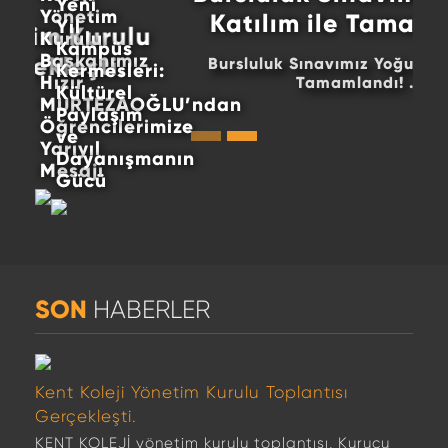
Yeni
Yönetim
Katılım ile Tamamlandı!
Yıl
Kurulu
Kampüs
Başkanımız
Bursluluk Sınavımız Yoğun Katılım ile
Kermesleri:
Hızır
Tamamlandı! ...
Kültürel
MURTEZAOĞLU’ndan
Paylaşım
Öğrencilerimize
ve
Yarıyıl
Dayanışmanın
Mesajı
Gücü
SON
HABERLER
Kent Koleji Yönetim Kurulu Toplantısı
Gerçekleşti.
KENT KOLEJİ yönetim kurulu toplantısı, Kurucu