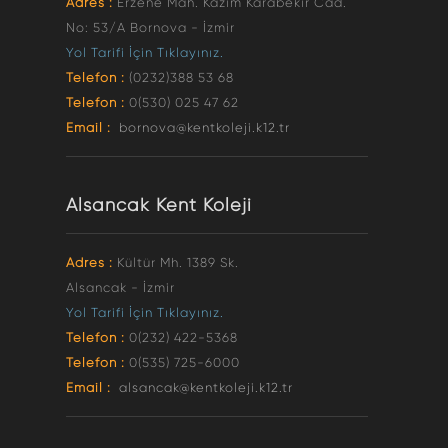
Adres :
Erzene Mah. Kazım Karabekir Cad.
No: 53/A Bornova - İzmir
Yol Tarifi İçin Tıklayınız.
Telefon :
(0232)388 53 68
Telefon :
0(530) 025 47 62
Email :
bornova@kentkoleji.k12.tr
Alsancak Kent Koleji
Adres :
Kültür Mh. 1389 Sk.
Alsancak - İzmir
Yol Tarifi İçin Tıklayınız.
Telefon :
0(232) 422-5368
Telefon :
0(535) 725-6000
Email :
alsancak@kentkoleji.k12.tr