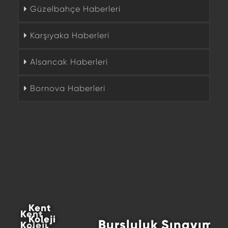
Güzelbahçe Haberleri
Karşıyaka Haberleri
Alsancak Haberleri
Bornova Haberleri
Kent
Kent
Koleji
Bursluluk Sınavımız Yoğun
Koleji