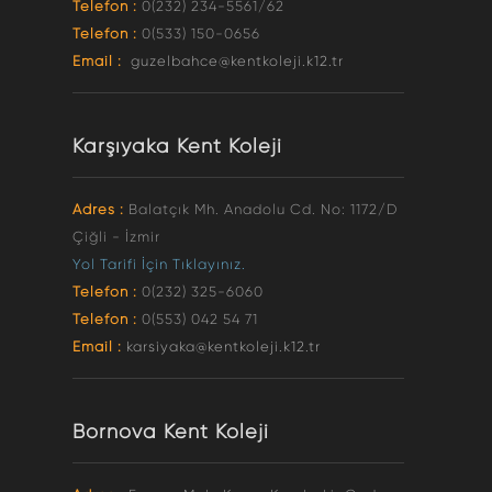
Telefon :
0(232) 234-5561/62
Telefon :
0(533) 150-0656
Email :
guzelbahce@kentkoleji.k12.tr
Karşıyaka Kent Koleji
Adres :
Balatçık Mh. Anadolu Cd. No: 1172/D
Çiğli - İzmir
Yol Tarifi İçin Tıklayınız.
Telefon :
0(232) 325-6060
Telefon :
0(553) 042 54 71
Email :
karsiyaka@kentkoleji.k12.tr
Bornova Kent Koleji