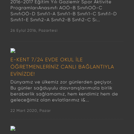
2016-2017 Eğitim Yılı Gaziemir Spor Aktivite
ProgramlarıAnasınıfı AOÖ-B SınıfıOÖ-C
SınıfıOÖ-D Sınıfı1-A Sınıfı1-B Sınıfı1-C Sınıfı1-D
Sınıfı1-E Sınıfı2-A Sınıfı2-B Sınfı2-C Sı...
26 Eylül 2016, Pazartesi
E-KENT 7/24 EVDE OKUL İLE
ÖĞRETMENLERİNİZ CANLI BAĞLANTIYLA
EVİNİZDE!
Dünyamız ve ülkemiz zor günlerden geçiyor.
Bu günler sağduyulu davranışlarımızla birlik
beraberlik sağlamamız, hem kendimiz hem de
geleceğimiz olan evlatlarımız i&...
22 Mart 2020, Pazar