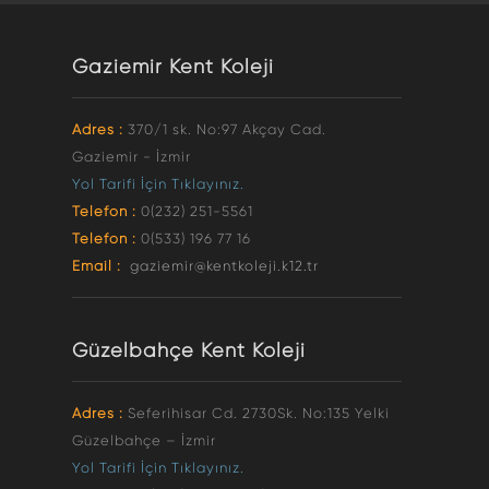
Gaziemir Kent Koleji
Adres :
370/1 sk. No:97 Akçay Cad.
Gaziemir - İzmir
Yol Tarifi İçin Tıklayınız.
Telefon :
0(232) 251-5561
Telefon :
0(533) 196 77 16
Email :
gaziemir@kentkoleji.k12.tr
Güzelbahçe Kent Koleji
Adres :
Seferihisar Cd. 2730Sk. No:135 Yelki
Güzelbahçe – İzmir
Yol Tarifi İçin Tıklayınız.