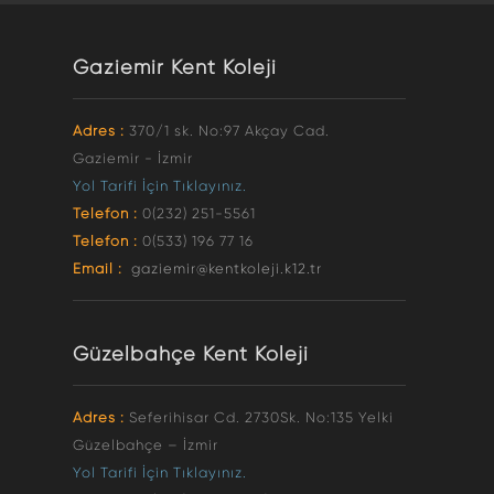
Gaziemir Kent Koleji
Adres :
370/1 sk. No:97 Akçay Cad.
Gaziemir - İzmir
Yol Tarifi İçin Tıklayınız.
Telefon :
0(232) 251-5561
Telefon :
0(533) 196 77 16
Email :
gaziemir@kentkoleji.k12.tr
Güzelbahçe Kent Koleji
Adres :
Seferihisar Cd. 2730Sk. No:135 Yelki
Güzelbahçe – İzmir
Yol Tarifi İçin Tıklayınız.