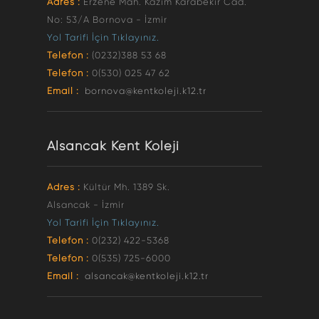
Adres :
Erzene Mah. Kazım Karabekir Cad.
No: 53/A Bornova - İzmir
Yol Tarifi İçin Tıklayınız.
Telefon :
(0232)388 53 68
Telefon :
0(530) 025 47 62
Email :
bornova@kentkoleji.k12.tr
Alsancak Kent Koleji
Adres :
Kültür Mh. 1389 Sk.
Alsancak - İzmir
Yol Tarifi İçin Tıklayınız.
Telefon :
0(232) 422-5368
Telefon :
0(535) 725-6000
Email :
alsancak@kentkoleji.k12.tr