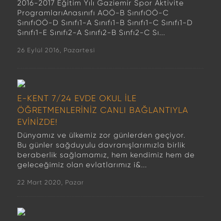
2016-2017 Eğitim Yılı Gaziemir Spor Aktivite
ProgramlarıAnasınıfı AOÖ-B SınıfıOÖ-C
SınıfıOÖ-D Sınıfı1-A Sınıfı1-B Sınıfı1-C Sınıfı1-D
Sınıfı1-E Sınıfı2-A Sınıfı2-B Sınfı2-C Sı...
26 Eylül 2016, Pazartesi
E-KENT 7/24 EVDE OKUL İLE
ÖĞRETMENLERİNİZ CANLI BAĞLANTIYLA
EVİNİZDE!
Dünyamız ve ülkemiz zor günlerden geçiyor.
Bu günler sağduyulu davranışlarımızla birlik
beraberlik sağlamamız, hem kendimiz hem de
geleceğimiz olan evlatlarımız i&...
22 Mart 2020, Pazar