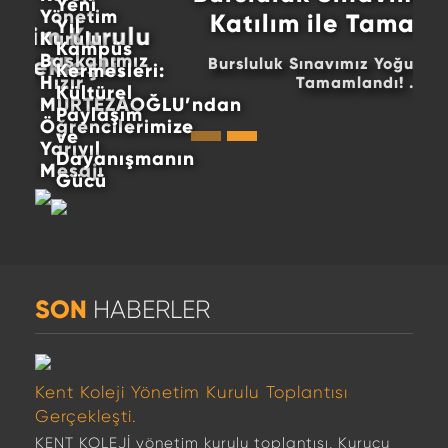
Yeni
Yönetim
Katılım ile Tamamlandı!
Yıl
Kurulu
Kampüs
Başkanımız
Bursluluk Sınavımız Yoğun Katılım ile
Kermesleri:
Hızır
Tamamlandı! ...
Kültürel
MURTEZAOĞLU’ndan
Paylaşım
Öğrencilerimize
ve
Yarıyıl
Dayanışmanın
Mesajı
Gücü
SON
HABERLER
Kent Koleji Yönetim Kurulu Toplantısı
Gerçekleşti.
KENT KOLEJİ yönetim kurulu toplantısı, Kurucu