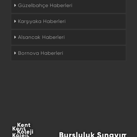
Güzelbahçe Haberleri
Karşıyaka Haberleri
Alsancak Haberleri
Bornova Haberleri
Kent
Kent
Koleji
Bursluluk Sınavımız Yoğun
Koleji