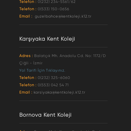
Telefon :
0(232) 234-5561/62
Telefon :
0(533) 150-0656
Email :
guzelbahce@kentkoleji.k12.tr
Karşıyaka Kent Koleji
Adres :
Balatçık Mh. Anadolu Cd. No: 1172/D
Çiğli - İzmir
Yol Tarifi İçin Tıklayınız.
Telefon :
0(232) 325-6060
Telefon :
0(553) 042 54 71
Email :
karsiyaka@kentkoleji.k12.tr
Bornova Kent Koleji