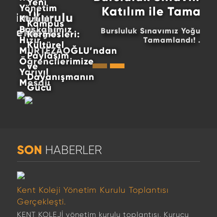
Yeni
Yönetim
Katılım ile Tamamlandı!
Yıl
Kurulu
Kampüs
Başkanımız
Bursluluk Sınavımız Yoğun Katılım ile
Kermesleri:
Hızır
Tamamlandı! ...
Kültürel
MURTEZAOĞLU’ndan
Paylaşım
Öğrencilerimize
ve
Yarıyıl
Dayanışmanın
Mesajı
Gücü
SON
HABERLER
Kent Koleji Yönetim Kurulu Toplantısı
Gerçekleşti.
KENT KOLEJİ yönetim kurulu toplantısı, Kurucu