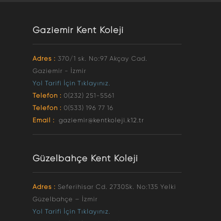
Gaziemir Kent Koleji
Adres :
370/1 sk. No:97 Akçay Cad.
Gaziemir - İzmir
Yol Tarifi İçin Tıklayınız.
Telefon :
0(232) 251-5561
Telefon :
0(533) 196 77 16
Email :
gaziemir@kentkoleji.k12.tr
Güzelbahçe Kent Koleji
Adres :
Seferihisar Cd. 2730Sk. No:135 Yelki
Güzelbahçe – İzmir
Yol Tarifi İçin Tıklayınız.