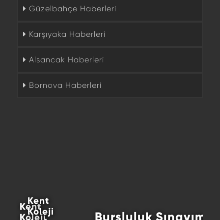
Güzelbahçe Haberleri
Karşıyaka Haberleri
Alsancak Haberleri
Bornova Haberleri
Kent
Kent
Koleji
Bursluluk Sınavımız Yoğun
Koleji