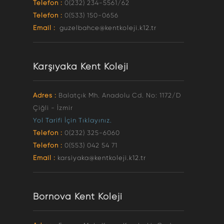
Telefon :
0(232) 234-5561/62
Telefon :
0(533) 150-0656
Email :
guzelbahce@kentkoleji.k12.tr
Karşıyaka Kent Koleji
Adres :
Balatçık Mh. Anadolu Cd. No: 1172/D
Çiğli - İzmir
Yol Tarifi İçin Tıklayınız.
Telefon :
0(232) 325-6060
Telefon :
0(553) 042 54 71
Email :
karsiyaka@kentkoleji.k12.tr
Bornova Kent Koleji