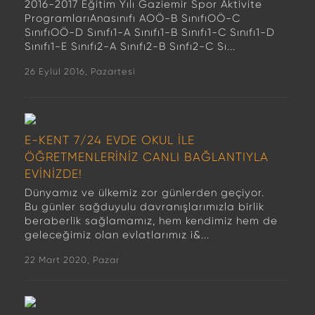
2016-2017 Eğitim Yılı Gaziemir Spor Aktivite
ProgramlarıAnasınıfı AOÖ-B SınıfıOÖ-C
SınıfıOÖ-D Sınıfı1-A Sınıfı1-B Sınıfı1-C Sınıfı1-D
Sınıfı1-E Sınıfı2-A Sınıfı2-B Sınfı2-C Sı...
26 Eylül 2016, Pazartesi
E-KENT 7/24 EVDE OKUL İLE
ÖĞRETMENLERİNİZ CANLI BAĞLANTIYLA
EVİNİZDE!
Dünyamız ve ülkemiz zor günlerden geçiyor.
Bu günler sağduyulu davranışlarımızla birlik
beraberlik sağlamamız, hem kendimiz hem de
geleceğimiz olan evlatlarımız i&...
22 Mart 2020, Pazar