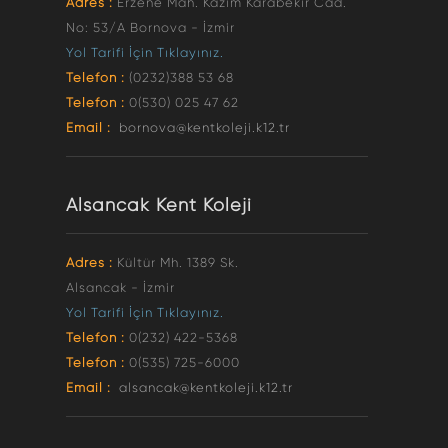
Adres :
Erzene Mah. Kazım Karabekir Cad.
No: 53/A Bornova - İzmir
Yol Tarifi İçin Tıklayınız.
Telefon :
(0232)388 53 68
Telefon :
0(530) 025 47 62
Email :
bornova@kentkoleji.k12.tr
Alsancak Kent Koleji
Adres :
Kültür Mh. 1389 Sk.
Alsancak - İzmir
Yol Tarifi İçin Tıklayınız.
Telefon :
0(232) 422-5368
Telefon :
0(535) 725-6000
Email :
alsancak@kentkoleji.k12.tr