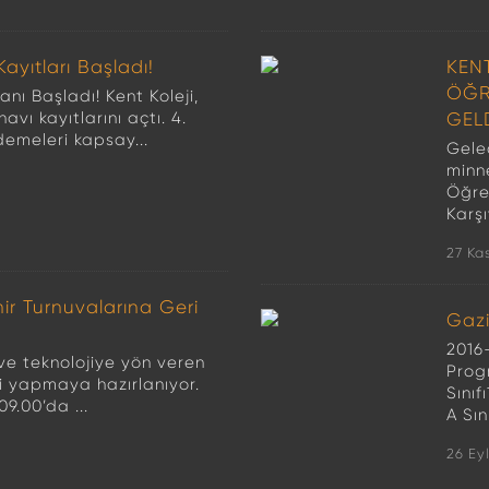
Kayıtları Başladı!
KEN
ÖĞR
anı Başladı! Kent Koleji,
navı kayıtlarını açtı. 4.
GEL
ademeleri kapsay...
Gele
minn
Öğre
Karşı
27 Ka
mir Turnuvalarına Geri
Gazi
2016-
 ve teknolojiye yön veren
Prog
ği yapmaya hazırlanıyor.
Sınıf
9.00’da ...
A Sın
26 Ey