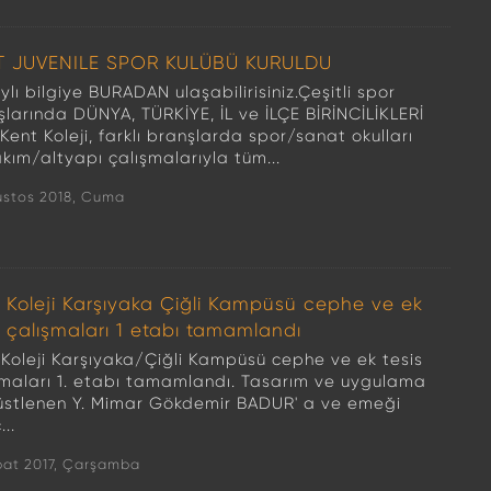
T JUVENILE SPOR KULÜBÜ KURULDU
lı bilgiye BURADAN ulaşabilirisiniz.Çeşitli spor
şlarında DÜNYA, TÜRKİYE, İL ve İLÇE BİRİNCİLİKLERİ
Kent Koleji, farklı branşlarda spor/sanat okulları
kım/altyapı çalışmalarıyla tüm...
ustos 2018, Cuma
 Koleji Karşıyaka Çiğli Kampüsü cephe ve ek
s çalışmaları 1 etabı tamamlandı
 Koleji Karşıyaka/Çiğli Kampüsü cephe ve ek tesis
şmaları 1. etabı tamamlandı. Tasarım ve uygulama
i üstlenen Y. Mimar Gökdemir BADUR' a ve emeği
..
bat 2017, Çarşamba