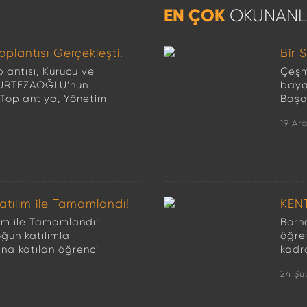
EN ÇOK
OKUNANL
oplantısı Gerçekleşti.
Bir 
lantısı, Kurucu ve
Çeşm
 MURTEZAOĞLU’nun
baya
. Toplantıya, Yönetim
Başar
19 Ara
atılım ile Tamamlandı!
KEN
lım ile Tamamlandı!
Borno
ğun katılımla
öğre
vına katılan öğrenci
kadr
24 Şu