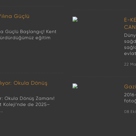
Yılına Güçlü
E-K
CAN
ına Güçlü Başlangıç! Kent
Düny
ız sürdürdüğümüz eğitim
sağdu
sağl
evlat
22 Ma
lıyor: Okula Dönüş
Gazi
2016
or: Okula Dönüş Zamanı!
foto
t Koleji’nde de 2025–
..
08 Ek