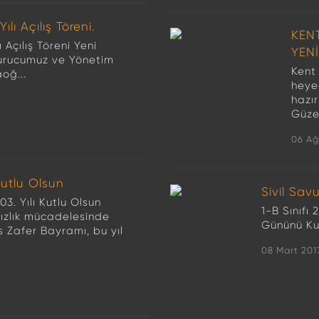
lı Açılış Töreni.
KEN
Açılış Töreni Yeni
YEN
urucumuz ve Yönetim
Kent 
oğ...
heye
hazı
Güze
06 Ağ
utlu Olsun
Sivil Sa
3. Yılı Kutlu Olsun
1-B Sınıfı
sızlık mücadelesinde
Gününü Kut
 Zafer Bayramı, bu yıl
08 Mart 201