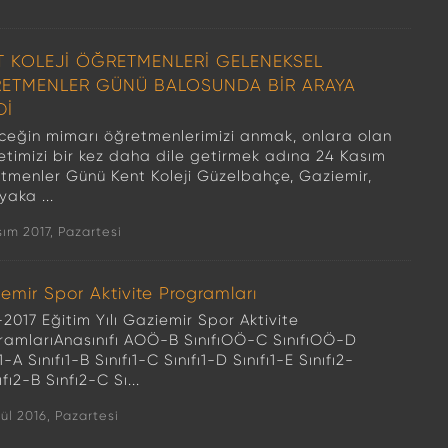
T KOLEJİ ÖĞRETMENLERİ GELENEKSEL
ETMENLER GÜNÜ BALOSUNDA BİR ARAYA
Dİ
ceğin mimarı öğretmenlerimizi anmak, onlara olan
etimizi bir kez daha dile getirmek adına 24 Kasım
tmenler Günü Kent Koleji Güzelbahçe, Gaziemir,
yaka ...
sım 2017, Pazartesi
emir Spor Aktivite Programları
2017 Eğitim Yılı Gaziemir Spor Aktivite
ramlarıAnasınıfı AOÖ-B SınıfıOÖ-C SınıfıOÖ-D
ı1-A Sınıfı1-B Sınıfı1-C Sınıfı1-D Sınıfı1-E Sınıfı2-
ıfı2-B Sınfı2-C Sı...
lül 2016, Pazartesi