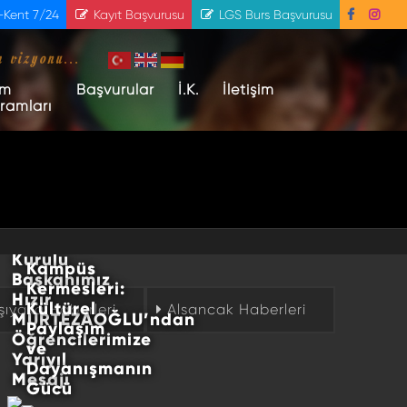
-Kent 7/24
Kayıt Başvurusu
LGS Burs Başvurusu
m vizyonu...
im
Başvurular
İ.K.
İletişim
ramları
Kent
Kent
Koleji
Koleji
Yeni
Yönetim
Yıl
Kurulu
Kampüs
Başkanımız
Kermesleri:
Hızır
Kültürel
şıyaka Haberleri
Alsancak Haberleri
MURTEZAOĞLU’ndan
Paylaşım
Öğrencilerimize
ve
Yarıyıl
Dayanışmanın
Mesajı
Gücü