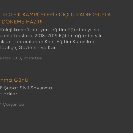
T KOLEJİ KAMPÜSLERİ GÜÇLÜ KADROSUYLA
İ DÖNEME HAZIR!
Koleji kampüsleri yeni eğitim öğretim yılına
canla başladı. 2018-2019 Eğitim öğretim yılı
rlıkları tamamlanan Kent Eğitim Kurumları,
lbahçe, Gaziemir ve Kar...
ustos 2018, Pazartesi
vunma Günü
 28 Şubat Sivil Savunma
ladılar.
7, Çarşamba