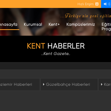
Hızlı Erişim
E
...Türkiye'nin yeni eğiti
(current)
Anasayfa
Kurumsal
Kent+
Kampüslerimiz
Eğit
Prog
KENT
HABERLER
..Kent Gazete..
iemir Haberleri
Güzelbahçe Haberleri
Kar