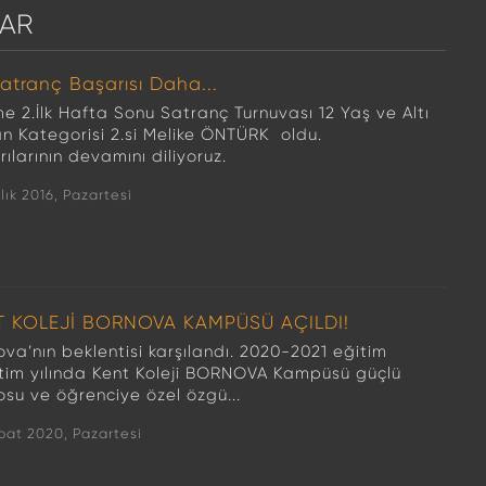
AR
Satranç Başarısı Daha...
e 2.İlk Hafta Sonu Satranç Turnuvası 12 Yaş ve Altı
n Kategorisi 2.si Melike ÖNTÜRK oldu.
ılarının devamını diliyoruz.
lık 2016, Pazartesi
T KOLEJİ BORNOVA KAMPÜSÜ AÇILDI!
va’nın beklentisi karşılandı. 2020-2021 eğitim
tim yılında Kent Koleji BORNOVA Kampüsü güçlü
osu ve öğrenciye özel özgü...
bat 2020, Pazartesi