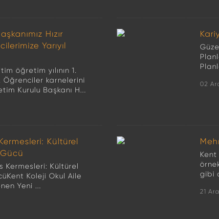
aşkanımız Hızır
Kari
erimize Yarıyıl
Güzel
Planl
Planl
im öğretim yılının 1.
Öğrenciler karnelerini
02 Ar
etim Kurulu Başkanı H...
Kermesleri: Kültürel
Mehm
 Gücü
Kent
örnek
s Kermesleri: Kültürel
gibi 
Kent Koleji Okul Aile
enen Yeni ...
21 Ar