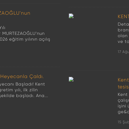
EZAOĞLU’nun
KEN
Detay
ılı
bran
zır MURTEZAOĞLU’nun
olan 
26 eğitim yılının açılış
ve ta
17 Ağ
l Heyecanla Çaldı.
Kent
yecanı Başladı! Kent
tesi
im yılı, ilk zilin
Kent
şekilde başladı. Ana...
çalı
işin
ge&c.
15 Şu