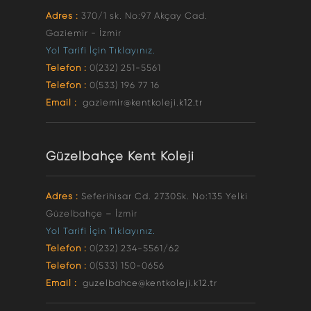
Adres :
370/1 sk. No:97 Akçay Cad.
Gaziemir - İzmir
Yol Tarifi İçin Tıklayınız.
Telefon :
0(232) 251-5561
Telefon :
0(533) 196 77 16
Email :
gaziemir@kentkoleji.k12.tr
Güzelbahçe Kent Koleji
Adres :
Seferihisar Cd. 2730Sk. No:135 Yelki
Güzelbahçe – İzmir
Yol Tarifi İçin Tıklayınız.
Telefon :
0(232) 234-5561/62
Telefon :
0(533) 150-0656
Email :
guzelbahce@kentkoleji.k12.tr