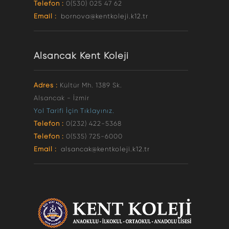
Telefon :
0(530) 025 47 62
Email :
bornova@kentkoleji.k12.tr
Alsancak Kent Koleji
Adres :
Kültür Mh. 1389 Sk.
Alsancak - İzmir
Yol Tarifi İçin Tıklayınız.
Telefon :
0(232) 422-5368
Telefon :
0(535) 725-6000
Email :
alsancak@kentkoleji.k12.tr