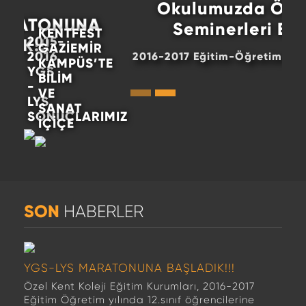
Okulumuzda Öğretmen
Seminerleri Başladı
KENTFEST
2015-
GAZİEMİR
2016
2016-2017 Eğitim-Öğretim yılı Öğretmen S...
KAMPÜS’TE
YGS
BİLİM
-
VE
LYS
SANAT
SONUÇLARIMIZ
İÇİÇE
SON
HABERLER
YGS-LYS MARATONUNA BAŞLADIK!!!
Özel Kent Koleji Eğitim Kurumları, 2016-2017
Eğitim Öğretim yılında 12.sınıf öğrencilerine