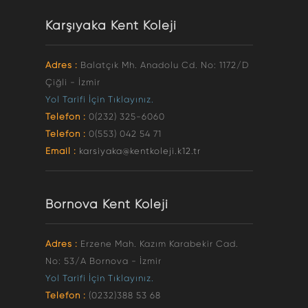
Karşıyaka Kent Koleji
Adres :
Balatçık Mh. Anadolu Cd. No: 1172/D
Çiğli - İzmir
Yol Tarifi İçin Tıklayınız.
Telefon :
0(232) 325-6060
Telefon :
0(553) 042 54 71
Email :
karsiyaka@kentkoleji.k12.tr
Bornova Kent Koleji
Adres :
Erzene Mah. Kazım Karabekir Cad.
No: 53/A Bornova - İzmir
Yol Tarifi İçin Tıklayınız.
Telefon :
(0232)388 53 68