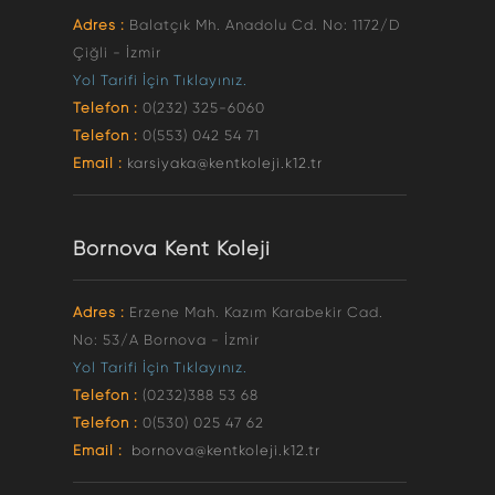
Adres :
Balatçık Mh. Anadolu Cd. No: 1172/D
Çiğli - İzmir
Yol Tarifi İçin Tıklayınız.
Telefon :
0(232) 325-6060
Telefon :
0(553) 042 54 71
Email :
karsiyaka@kentkoleji.k12.tr
Bornova Kent Koleji
Adres :
Erzene Mah. Kazım Karabekir Cad.
No: 53/A Bornova - İzmir
Yol Tarifi İçin Tıklayınız.
Telefon :
(0232)388 53 68
Telefon :
0(530) 025 47 62
Email :
bornova@kentkoleji.k12.tr