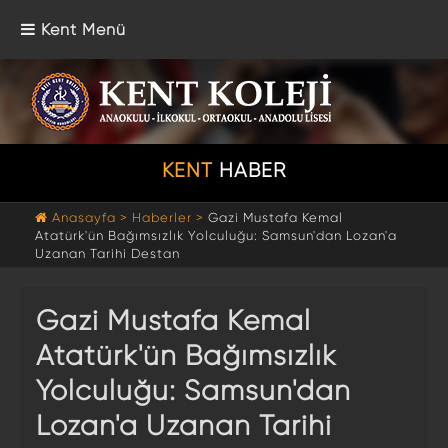
Kent Menü
KENT
HABER
Anasayfa >
Haberler >
Gazi Mustafa Kemal
Atatürk'ün Bağımsızlık Yolculuğu: Samsun'dan Lozan'a
Uzanan Tarihi Destan
Gazi Mustafa Kemal
Atatürk'ün Bağımsızlık
Yolculuğu: Samsun'dan
Lozan'a Uzanan Tarihi