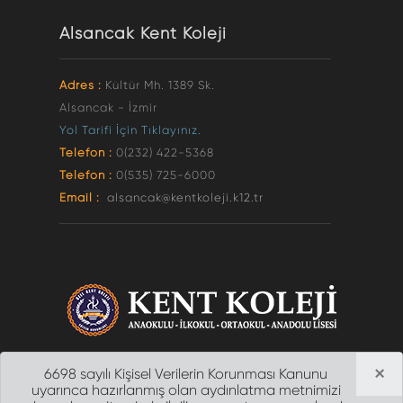
Alsancak Kent Koleji
Adres :
Kültür Mh. 1389 Sk.
Alsancak - İzmir
Yol Tarifi İçin Tıklayınız.
Telefon :
0(232) 422-5368
Telefon :
0(535) 725-6000
Email :
alsancak@kentkoleji.k12.tr
×
6698 sayılı Kişisel Verilerin Korunması Kanunu
uyarınca hazırlanmış olan aydınlatma metnimizi
2012 ©
İZMİR ÖZEL KENT KOLEJİ
| Tüm Hakları