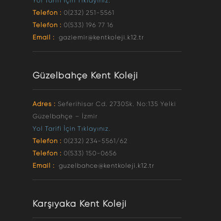
Yol Tarifi İçin Tıklayınız.
Telefon :
0(232) 251-5561
Telefon :
0(533) 196 77 16
Email :
gaziemir@kentkoleji.k12.tr
Güzelbahçe Kent Koleji
Adres :
Seferihisar Cd. 2730Sk. No:135 Yelki
Güzelbahçe – İzmir
Yol Tarifi İçin Tıklayınız.
Telefon :
0(232) 234-5561/62
Telefon :
0(533) 150-0656
Email :
guzelbahce@kentkoleji.k12.tr
Karşıyaka Kent Koleji