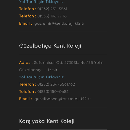
Yol Tarifi İçin Tıklayınız.
Telefon :
0(232) 251-5561
Telefon :
0(533) 196 77 16
Email :
gaziemir@kentkoleji.k12.tr
Güzelbahçe Kent Koleji
Adres :
Seferihisar Cd. 2730Sk. No:135 Yelki
Güzelbahçe – İzmir
Yol Tarifi İçin Tıklayınız.
Telefon :
0(232) 234-5561/62
Telefon :
0(533) 150-0656
Email :
guzelbahce@kentkoleji.k12.tr
Karşıyaka Kent Koleji