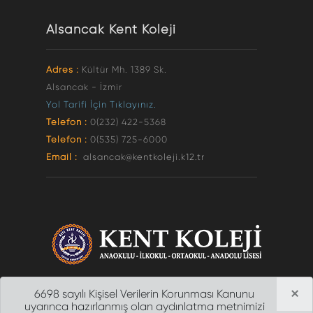
Alsancak Kent Koleji
Adres :
Kültür Mh. 1389 Sk.
Alsancak - İzmir
Yol Tarifi İçin Tıklayınız.
Telefon :
0(232) 422-5368
Telefon :
0(535) 725-6000
Email :
alsancak@kentkoleji.k12.tr
×
6698 sayılı Kişisel Verilerin Korunması Kanunu
uyarınca hazırlanmış olan aydınlatma metnimizi
2012 ©
İZMİR ÖZEL KENT KOLEJİ
| Tüm Hakları