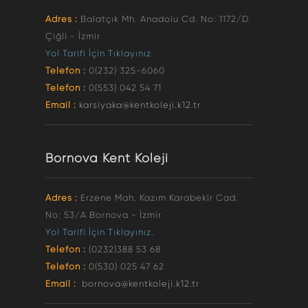
Adres :
Balatçık Mh. Anadolu Cd. No: 1172/D
Çiğli - İzmir
Yol Tarifi İçin Tıklayınız.
Telefon :
0(232) 325-6060
Telefon :
0(553) 042 54 71
Email :
karsiyaka@kentkoleji.k12.tr
Bornova Kent Koleji
Adres :
Erzene Mah. Kazım Karabekir Cad.
No: 53/A Bornova - İzmir
Yol Tarifi İçin Tıklayınız.
Telefon :
(0232)388 53 68
Telefon :
0(530) 025 47 62
Email :
bornova@kentkoleji.k12.tr