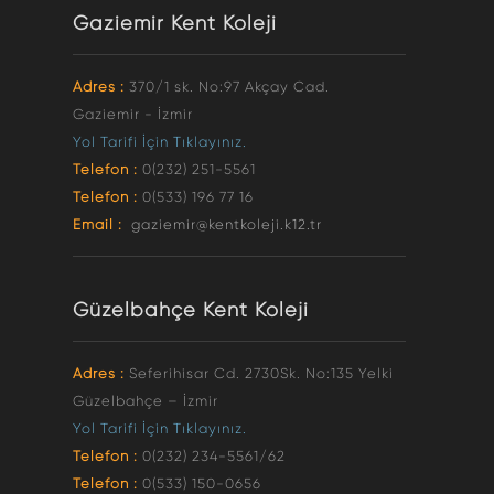
Gaziemir Kent Koleji
Adres :
370/1 sk. No:97 Akçay Cad.
Gaziemir - İzmir
Yol Tarifi İçin Tıklayınız.
Telefon :
0(232) 251-5561
Telefon :
0(533) 196 77 16
Email :
gaziemir@kentkoleji.k12.tr
Güzelbahçe Kent Koleji
Adres :
Seferihisar Cd. 2730Sk. No:135 Yelki
Güzelbahçe – İzmir
Yol Tarifi İçin Tıklayınız.
Telefon :
0(232) 234-5561/62
Telefon :
0(533) 150-0656