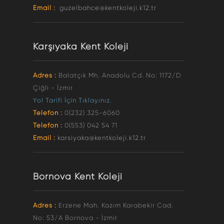
Email :
guzelbahce@kentkoleji.k12.tr
Karşıyaka Kent Koleji
Adres :
Balatçık Mh. Anadolu Cd. No: 1172/D
Çiğli - İzmir
Yol Tarifi İçin Tıklayınız.
Telefon :
0(232) 325-6060
Telefon :
0(553) 042 54 71
Email :
karsiyaka@kentkoleji.k12.tr
Bornova Kent Koleji
Adres :
Erzene Mah. Kazım Karabekir Cad.
No: 53/A Bornova - İzmir