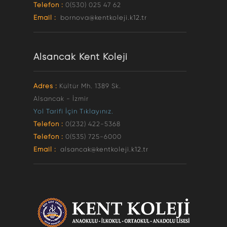
Telefon :
0(530) 025 47 62
Email :
bornova@kentkoleji.k12.tr
Alsancak Kent Koleji
Adres :
Kültür Mh. 1389 Sk.
Alsancak - İzmir
Yol Tarifi İçin Tıklayınız.
Telefon :
0(232) 422-5368
Telefon :
0(535) 725-6000
Email :
alsancak@kentkoleji.k12.tr