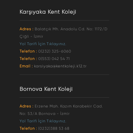
Karşıyaka Kent Koleji
Adres :
Balatçık Mh. Anadolu Cd. No: 1172/D
Çiğli - İzmir
Yol Tarifi İçin Tıklayınız.
Telefon :
0(232) 325-6060
Telefon :
0(553) 042 54 71
Email :
karsiyaka@kentkoleji.k12.tr
Bornova Kent Koleji
Adres :
Erzene Mah. Kazım Karabekir Cad.
No: 53/A Bornova - İzmir
Yol Tarifi İçin Tıklayınız.
Telefon :
(0232)388 53 68