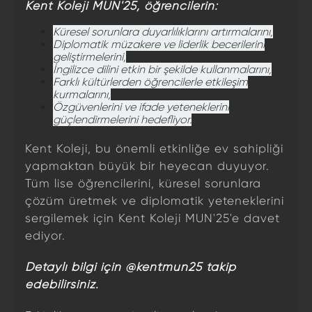
Kent Koleji MUN'25, öğrencilerin:
Küresel sorunlara duyarlılıklarını artırmalarını,
Diplomatik müzakere ve liderlik becerilerini
geliştirmelerini,
İngilizce dilini etkin bir şekilde kullanmalarını,
Farklı kültürlerden öğrencilerle etkileşim
kurmalarını,
Özgüvenlerini ve ifade yeteneklerini
güçlendirmelerini hedefliyor.
Kent Koleji, bu önemli etkinliğe ev sahipliği
yapmaktan büyük bir heyecan duyuyor.
Tüm lise öğrencilerini, küresel sorunlara
çözüm üretmek ve diplomatik yeteneklerini
sergilemek için Kent Koleji MUN'25'e davet
ediyor.
Detaylı bilgi için @kentmun25 takip
edebilirsiniz.