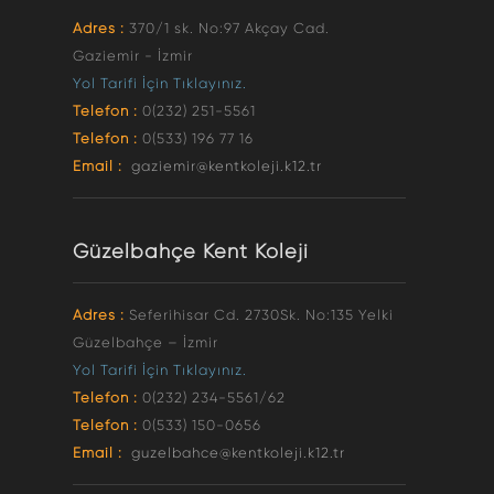
Adres :
370/1 sk. No:97 Akçay Cad.
Gaziemir - İzmir
Yol Tarifi İçin Tıklayınız.
Telefon :
0(232) 251-5561
Telefon :
0(533) 196 77 16
Email :
gaziemir@kentkoleji.k12.tr
Güzelbahçe Kent Koleji
Adres :
Seferihisar Cd. 2730Sk. No:135 Yelki
Güzelbahçe – İzmir
Yol Tarifi İçin Tıklayınız.
Telefon :
0(232) 234-5561/62
Telefon :
0(533) 150-0656
Email :
guzelbahce@kentkoleji.k12.tr