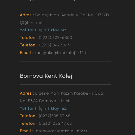
Adres :
Balatçık Mh. Anadolu Cd. No: 1172/D
Çiğli - İzmir
Yol Tarifi İçin Tıklayınız.
Telefon :
0(232) 325-6060
Telefon :
0(553) 042 54 71
Email :
karsiyaka@kentkoleji.k12.tr
Bornova Kent Koleji
Adres :
Erzene Mah. Kazım Karabekir Cad.
No: 53/A Bornova - İzmir
Yol Tarifi İçin Tıklayınız.
Telefon :
(0232)388 53 68
Telefon :
0(530) 025 47 62
Email :
bornova@kentkoleji.k12.tr