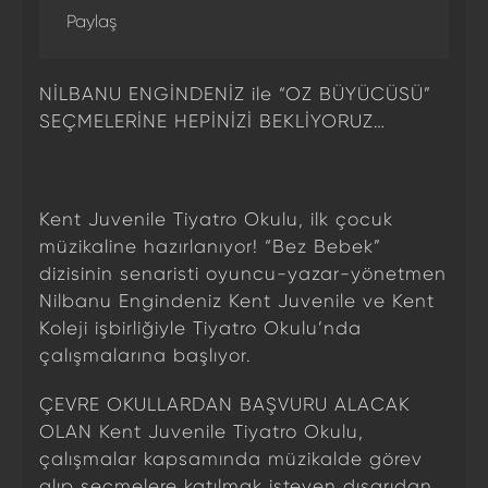
Paylaş
NİLBANU ENGİNDENİZ ile “OZ BÜYÜCÜSÜ”
SEÇMELERİNE HEPİNİZİ BEKLİYORUZ…
Kent Juvenile Tiyatro Okulu, ilk çocuk
müzikaline hazırlanıyor! “Bez Bebek”
dizisinin senaristi oyuncu-yazar-yönetmen
Nilbanu Engindeniz Kent Juvenile ve Kent
Koleji işbirliğiyle Tiyatro Okulu’nda
çalışmalarına başlıyor.
ÇEVRE OKULLARDAN BAŞVURU ALACAK
OLAN Kent Juvenile Tiyatro Okulu,
çalışmalar kapsamında müzikalde görev
alıp seçmelere katılmak isteyen dışarıdan