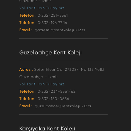
Gaziemir - İzmir
Yol Tarifi İçin Tıklayınız.
Telefon :
0(232) 251-5561
Telefon :
0(533) 196 77 16
Email :
gaziemir@kentkoleji.k12.tr
Güzelbahçe Kent Koleji
Adres :
Seferihisar Cd. 2730Sk. No:135 Yelki
Güzelbahçe – İzmir
Yol Tarifi İçin Tıklayınız.
Telefon :
0(232) 234-5561/62
Telefon :
0(533) 150-0656
Email :
guzelbahce@kentkoleji.k12.tr
Karşıyaka Kent Koleji