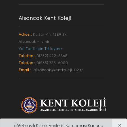
Alsancak Kent Koleji
Adres :
Kültür Mh. 1389 Sk.
Alsancak - İzmir
Yol Tarifi İçin Tıklayınız.
Telefon :
0(232) 422-5368
Telefon :
0(535) 725-6000
Email :
alsancak@kentkoleji.k12.tr
×
6698 sayılı Kişisel Verilerin Korunması Kanunu