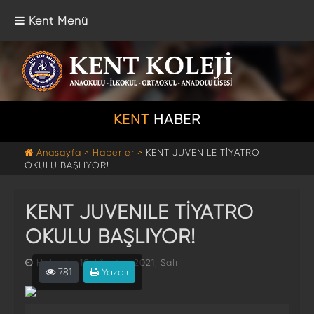
Kent Menü
KENT
HABER
Anasayfa >
Haberler >
KENT JUVENILE TİYATRO
OKULU BAŞLIYOR!
KENT JUVENILE TİYATRO
OKULU BAŞLIYOR!
Haberi - 10 Ağustos 2021, Salı
781
Yazdır