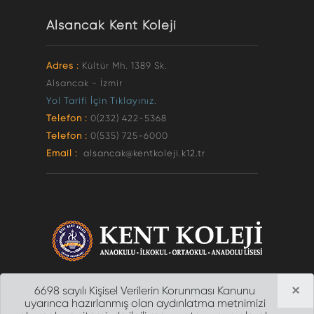
Alsancak Kent Koleji
Adres :
Kültür Mh. 1389 Sk.
Alsancak - İzmir
Yol Tarifi İçin Tıklayınız.
Telefon :
0(232) 422-5368
Telefon :
0(535) 725-6000
Email :
alsancak@kentkoleji.k12.tr
×
6698 sayılı Kişisel Verilerin Korunması Kanunu
uyarınca hazırlanmış olan aydınlatma metnimizi
2012 ©
İZMİR ÖZEL KENT KOLEJİ
| Tüm Hakları