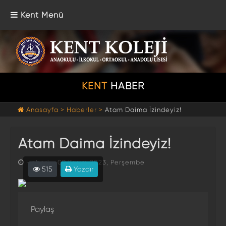
Kent Menü
KENT
HABER
Anasayfa >
Haberler >
Atam Daima İzindeyiz!
Atam Daima İzindeyiz!
Haberi - 09 Kasım 2023, Perşembe
515
Yazdır
Paylaş