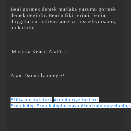
Beni görmek demek mutlaka yüzümü görmek
demek değildir. Benim fikirlerimi, benim
duygularımı anlıyorsanız ve hissediyorsanız,
bu kafidir.
'Mustafa Kemal Atatürk'
Atam Daima İzindeyiz!
#10kasim
#atatürk
#cumhuriyetbizleriz
#kentkoleji
#kentkolejibornova
#kentkolejigüzelbahçe