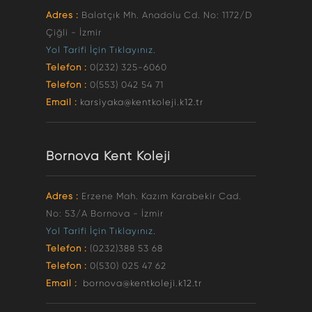
Adres :
Balatçık Mh. Anadolu Cd. No: 1172/D
Çiğli - İzmir
Yol Tarifi İçin Tıklayınız.
Telefon :
0(232) 325-6060
Telefon :
0(553) 042 54 71
Email :
karsiyaka@kentkoleji.k12.tr
Bornova Kent Koleji
Adres :
Erzene Mah. Kazım Karabekir Cad.
No: 53/A Bornova - İzmir
Yol Tarifi İçin Tıklayınız.
Telefon :
(0232)388 53 68
Telefon :
0(530) 025 47 62
Email :
bornova@kentkoleji.k12.tr