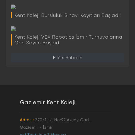
Kent Koleji Bursluluk Sınavı Kayıtları Başladı!
Kent Koleji VEX Robotics İzmir Turnuvalarına
Geri Sayım Başladı
Tüm Haberler
Gaziemir Kent Koleji
Adres :
370/1 sk. No:97 Akçay Cad.
Gaziemir - İzmir
Yol Tarifi İçin Tıklayınız.