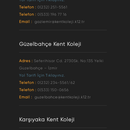
Telefon :
0(232) 251-5561
Telefon :
0(533) 196 77 16
Email :
gaziemir@kentkoleji.k12.tr
Güzelbahçe Kent Koleji
Adres :
Seferihisar Cd. 2730Sk. No:135 Yelki
Güzelbahçe – İzmir
Yol Tarifi İçin Tıklayınız.
Telefon :
0(232) 234-5561/62
Telefon :
0(533) 150-0656
Email :
guzelbahce@kentkoleji.k12.tr
Karşıyaka Kent Koleji