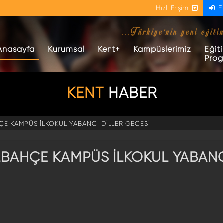
Hızlı Erişim
E
...Türkiye'nin yeni eğiti
(current)
Anasayfa
Kurumsal
Kent+
Kampüslerimiz
Eğit
Prog
KENT
HABER
ÇE KAMPÜS İLKOKUL YABANCI DİLLER GECESİ
ELBAHÇE KAMPÜS İLKOKUL YABAN