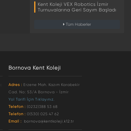
Kent Koleji VEX Robotics İzmir
Turnuvalarına Geri Sayım Başladı
Tüm Haberler
Bornova Kent Koleji
:
Adres :
Erzene Mah. Kazım Karabekir
Cad. No: 53/A Bornova - İzmir
Yol Tarifi İçin Tıklayınız.
Telefon :
(0232)388 53 68
Telefon :
0(530) 025 47 62
Email :
bornova@kentkoleji.k12.tr