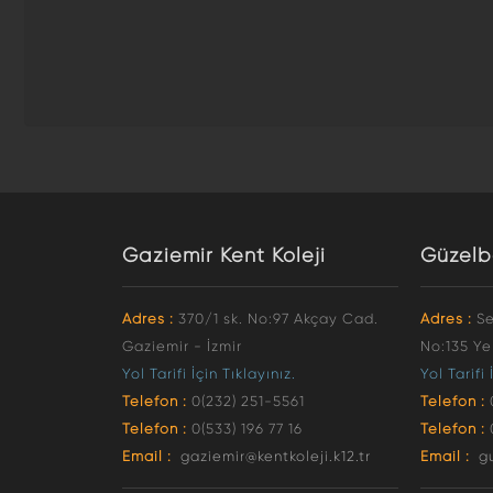
Gaziemir Kent Koleji
Güzelb
Adres :
370/1 sk. No:97 Akçay Cad.
Adres :
Se
Gaziemir - İzmir
No:135 Ye
Yol Tarifi İçin Tıklayınız.
Yol Tarifi 
Telefon :
0(232) 251-5561
Telefon :
Telefon :
0(533) 196 77 16
Telefon :
Email :
gaziemir@kentkoleji.k12.tr
Email :
g