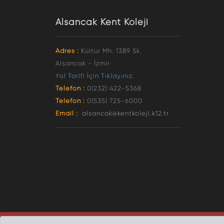
Alsancak Kent Koleji
Adres :
Kültür Mh. 1389 Sk.
Alsancak - İzmir
Yol Tarifi İçin Tıklayınız.
Telefon :
0(232) 422-5368
Telefon :
0(535) 725-6000
Email :
alsancak@kentkoleji.k12.tr