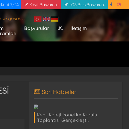
-Kent 7/24
Kayıt Başvurusu
LGS Burs Başvurusu
m vizyonu...
im
Başvurular
İ.K.
İletişim
ramları
ESİ
Son Haberler
Kent Koleji Yönetim Kurulu
Toplantısı Gerçekleşti.