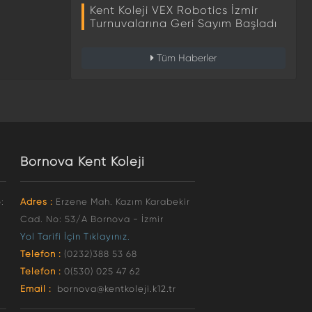
Kent Koleji VEX Robotics İzmir
Turnuvalarına Geri Sayım Başladı
Tüm Haberler
Bornova Kent Koleji
:
Adres :
Erzene Mah. Kazım Karabekir
Cad. No: 53/A Bornova - İzmir
Yol Tarifi İçin Tıklayınız.
Telefon :
(0232)388 53 68
Telefon :
0(530) 025 47 62
Email :
bornova@kentkoleji.k12.tr