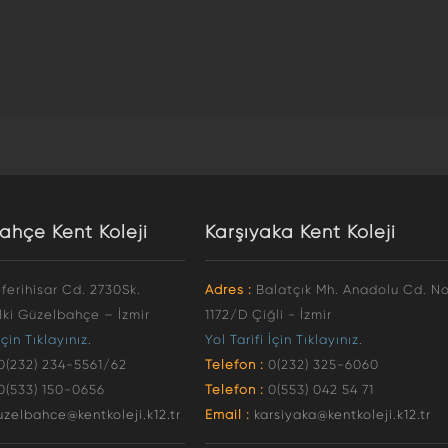
ahçe Kent Koleji
Karşıyaka Kent Koleji
ferihisar Cd. 2730Sk.
Adres :
Balatçık Mh. Anadolu Cd. No
lki Güzelbahçe – İzmir
1172/D Çiğli - İzmir
İçin Tıklayınız.
Yol Tarifi İçin Tıklayınız.
0(232) 234-5561/62
Telefon :
0(232) 325-6060
0(533) 150-0656
Telefon :
0(553) 042 54 71
uzelbahce@kentkoleji.k12.tr
Email :
karsiyaka@kentkoleji.k12.tr