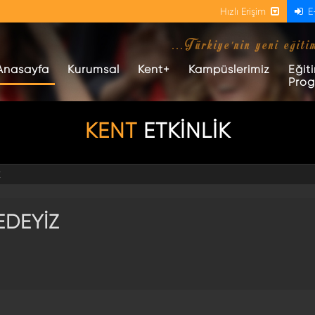
Hızlı Erişim
E
...Türkiye'nin yeni eğiti
(current)
Anasayfa
Kurumsal
Kent+
Kampüslerimiz
Eğit
Prog
KENT
ETKİNLİK
Z
EDEYİZ