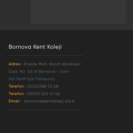
Bornova Kent Koleji
:
Adres :
Erzene Mah. Kazım Karabekir
Cad. No: 53/A Bornova - İzmir
Yol Tarifi İçin Tıklayınız.
Telefon :
(0232)388 53 68
Telefon :
0(530) 025 47 62
Email :
bornova@kentkoleji.k12.tr