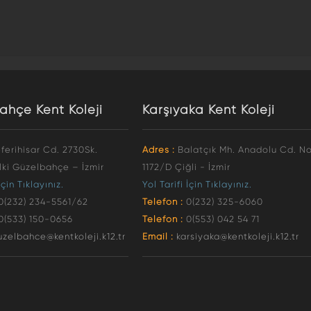
ahçe Kent Koleji
Karşıyaka Kent Koleji
ferihisar Cd. 2730Sk.
Adres :
Balatçık Mh. Anadolu Cd. No
lki Güzelbahçe – İzmir
1172/D Çiğli - İzmir
İçin Tıklayınız.
Yol Tarifi İçin Tıklayınız.
0(232) 234-5561/62
Telefon :
0(232) 325-6060
0(533) 150-0656
Telefon :
0(553) 042 54 71
uzelbahce@kentkoleji.k12.tr
Email :
karsiyaka@kentkoleji.k12.tr