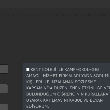
lerimizdeki 6. sınıf öğrencilerimiz Pamukkale gezisind
KENT KOLEJİ İLE KAMP-OKUL-GEZİ
AMAÇLI HİZMET FİRMALARI YADA SORUM
KİŞİLERİ İLE İMZALANAN SÖZLEŞME
KAPSAMINDA DÜZENLENEN ETKİNLİĞE VEL
BULUNDUĞUM ÖĞRENCİNİN KURALLARA
UYARAK KATILMASINI KABUL VE BEYAN
EDİYORUM.