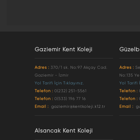
Gaziemir Kent Koleji
Güzelb
Adres :
370/1 sk. No:97 Akçay Cad.
Adres :
Se
Gaziemir - İzmir
No:135 Ye
Yol Tarifi İçin Tıklayınız.
Yol Tarifi 
Telefon :
0(232) 251-5561
Telefon :
Telefon :
0(533) 196 77 16
Telefon :
Email :
gaziemir@kentkoleji.k12.tr
Email :
g
Alsancak Kent Koleji