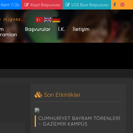
-Kent 7/24
Kayıt Başvurusu
LGS Burs Başvurusu
m vizyonu...
im
Başvurular
İ.K.
İletişim
ramları
Son Etkinlikler
CUMHURİYET BAYRAM TÖRENLERİ
- GAZİEMİR KAMPÜS