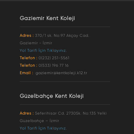
Gaziemir Kent Koleji
Adres :
370/1 sk. No:97 Akçay Cad.
Gaziemir - İzmir
Yol Tarifi İçin Tıklayınız.
Telefon :
0(232) 251-5561
Telefon :
0(533) 196 77 16
Email :
gaziemir@kentkoleji.k12.tr
Güzelbahçe Kent Koleji
Adres :
Seferihisar Cd. 2730Sk. No:135 Yelki
Güzelbahçe – İzmir
Yol Tarifi İçin Tıklayınız.