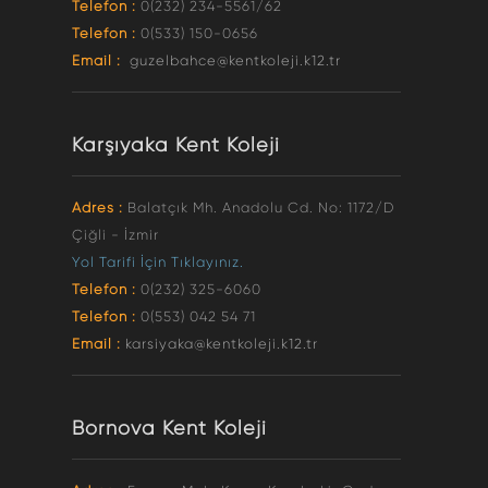
Telefon :
0(232) 234-5561/62
Telefon :
0(533) 150-0656
Email :
guzelbahce@kentkoleji.k12.tr
Karşıyaka Kent Koleji
Adres :
Balatçık Mh. Anadolu Cd. No: 1172/D
Çiğli - İzmir
Yol Tarifi İçin Tıklayınız.
Telefon :
0(232) 325-6060
Telefon :
0(553) 042 54 71
Email :
karsiyaka@kentkoleji.k12.tr
Bornova Kent Koleji