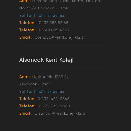
Adres :
Erzene Mah. Kazım Karabekir Cad.
No: 53/A Bornova - İzmir
Yol Tarifi İçin Tıklayınız.
Telefon :
(0232)388 53 68
Telefon :
0(530) 025 47 62
Email :
bornova@kentkoleji.k12.tr
Alsancak Kent Koleji
Adres :
Kültür Mh. 1389 Sk.
Alsancak - İzmir
Yol Tarifi İçin Tıklayınız.
Telefon :
0(232) 422-5368
Telefon :
0(535) 725-6000
Email :
alsancak@kentkoleji.k12.tr