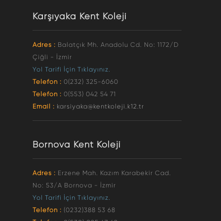
Karşıyaka Kent Koleji
Adres :
Balatçık Mh. Anadolu Cd. No: 1172/D
Çiğli - İzmir
Yol Tarifi İçin Tıklayınız.
Telefon :
0(232) 325-6060
Telefon :
0(553) 042 54 71
Email :
karsiyaka@kentkoleji.k12.tr
Bornova Kent Koleji
Adres :
Erzene Mah. Kazım Karabekir Cad.
No: 53/A Bornova - İzmir
Yol Tarifi İçin Tıklayınız.
Telefon :
(0232)388 53 68