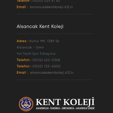
Telefon :
0(530) 025 47 62
Email :
bornova@kentkoleji.k12.tr
Alsancak Kent Koleji
Adres :
Kültür Mh. 1389 Sk.
Alsancak - İzmir
Yol Tarifi İçin Tıklayınız.
Telefon :
0(232) 422-5368
Telefon :
0(535) 725-6000
Email :
alsancak@kentkoleji.k12.tr