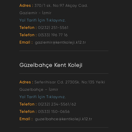
Adres :
370/1 sk. No:97 Akçay Cad.
Gaziemir - İzmir
Yol Tarifi İçin Tıklayınız.
Telefon :
0(232) 251-5561
Telefon :
0(533) 196 77 16
Email :
gaziemir@kentkoleji.k12.tr
Güzelbahçe Kent Koleji
Adres :
Seferihisar Cd. 2730Sk. No:135 Yelki
Güzelbahçe – İzmir
Yol Tarifi İçin Tıklayınız.
Telefon :
0(232) 234-5561/62
Telefon :
0(533) 150-0656
Email :
guzelbahce@kentkoleji.k12.tr